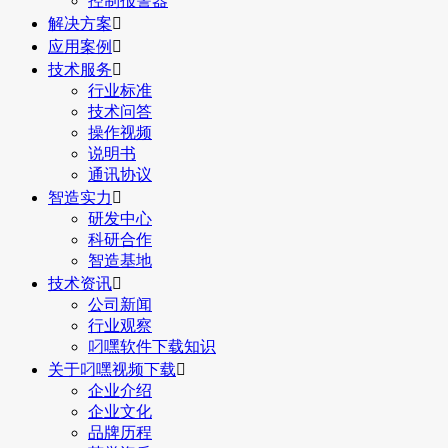
控制报警器
解决方案

应用案例

技术服务

行业标准
技术问答
操作视频
说明书
通讯协议
智造实力

研发中心
科研合作
智造基地
技术资讯

公司新闻
行业观察
叼嘿软件下载知识
关于叼嘿视频下载

企业介绍
企业文化
品牌历程