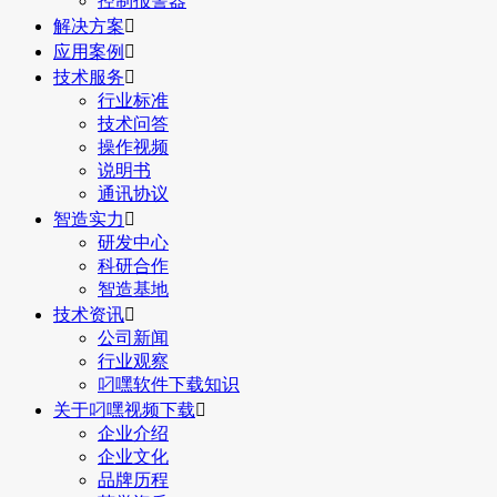
控制报警器
解决方案

应用案例

技术服务

行业标准
技术问答
操作视频
说明书
通讯协议
智造实力

研发中心
科研合作
智造基地
技术资讯

公司新闻
行业观察
叼嘿软件下载知识
关于叼嘿视频下载

企业介绍
企业文化
品牌历程