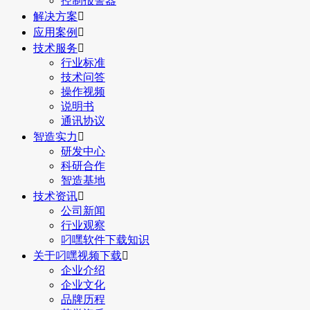
控制报警器
解决方案

应用案例

技术服务

行业标准
技术问答
操作视频
说明书
通讯协议
智造实力

研发中心
科研合作
智造基地
技术资讯

公司新闻
行业观察
叼嘿软件下载知识
关于叼嘿视频下载

企业介绍
企业文化
品牌历程