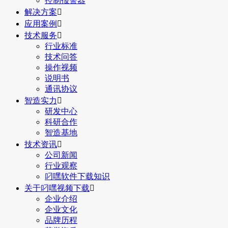
控制报警器
解决方案

应用案例

技术服务

行业标准
技术问答
操作视频
说明书
通讯协议
智造实力

研发中心
科研合作
智造基地
技术资讯

公司新闻
行业观察
叼嘿软件下载知识
关于叼嘿视频下载

企业介绍
企业文化
品牌历程